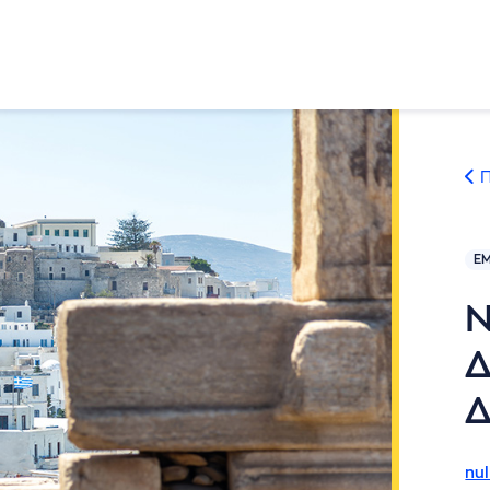
Ενημερώσεις
Π
Επικοινωνία
ΕΜ
Ν
Πολιτική απορρήτου
Δ
nul