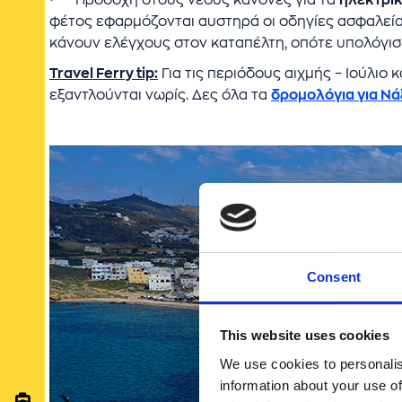
Προσοχή στους νέους κανόνες για τα
ηλεκτρικ
φέτος εφαρμόζονται αυστηρά οι οδηγίες ασφαλείας
κάνουν ελέγχους στον καταπέλτη, οπότε υπολόγισε 
Travel Ferry tip:
Για τις περιόδους αιχμής – Ιούλιο κ
εξαντλούνται νωρίς. Δες όλα τα
δρομολόγια για Νά
Consent
This website uses cookies
We use cookies to personalis
information about your use of