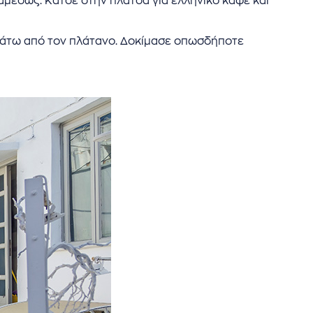
ς αμέσως. Κάτσε στην πλάτσα για ελληνικό καφέ και
ό κάτω από τον πλάτανο. Δοκίμασε οπωσδήποτε