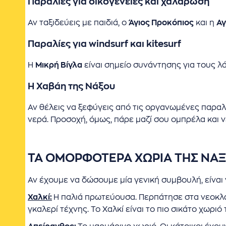
Παραλίες για οικογένειες και χαλάρωση
Αν ταξιδεύεις με παιδιά, ο
Άγιος Προκόπιος
και η
Αγ
Παραλίες για windsurf και kitesurf
Η
Μικρή Βίγλα
είναι σημείο συνάντησης για τους λ
Η Χαβάη της Νάξου
Αν θέλεις να ξεφύγεις από τις οργανωμένες παραλ
νερά. Προσοχή, όμως, πάρε μαζί σου ομπρέλα και ν
ΤΑ ΟΜΟΡΦΟΤΕΡΑ ΧΩΡΙΑ ΤΗΣ ΝΑ
Αν έχουμε να δώσουμε μία γενική συμβουλή, είναι 
Χαλκί:
Η παλιά πρωτεύουσα. Περπάτησε στα νεοκλα
γκαλερί τέχνης. Το Χαλκί είναι το πιο σικάτο χωριό