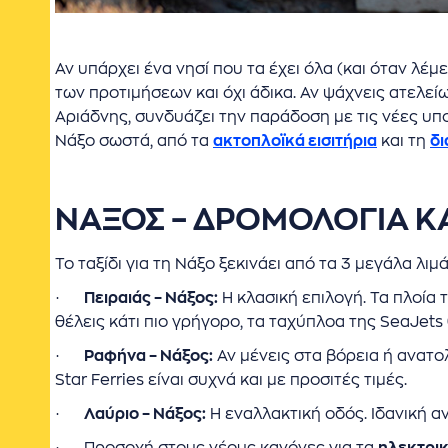
Αν υπάρχει ένα νησί που τα έχει όλα (και όταν λέμε
των προτιμήσεων και όχι άδικα. Αν ψάχνεις ατελεί
Αριάδνης, συνδυάζει την παράδοση με τις νέες υπ
Νάξο σωστά, από τα
ακτοπλοϊκά εισιτήρια
και τη
δι
ΝΑΞΟΣ – ΔΡΟΜΟΛΟΓΙΑ Κ
Το ταξίδι για τη Νάξο ξεκινάει από τα 3 μεγάλα λιμ
·
Πειραιάς – Νάξος:
Η κλασική επιλογή. Τα πλοία τ
θέλεις κάτι πιο γρήγορο, τα ταχύπλοα της SeaJets
·
Ραφήνα – Νάξος:
Αν μένεις στα βόρεια ή ανατολ
Star Ferries είναι συχνά και με προσιτές τιμές.
·
Λαύριο – Νάξος:
Η εναλλακτική οδός. Ιδανική αν
·